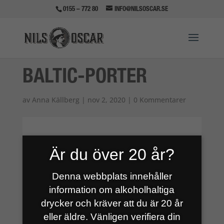
0155 – 772 80
INFO@NILSOSCAR.SE
BALTIC-PORTER
av
Anna Källberg
|
nov 2, 2020
|
0 Kommentarer
Är du över 20 år?
Denna webbplats innehåller
information om alkoholhaltiga
drycker och kräver att du är 20 år
eller äldre. Vänligen verifiera din