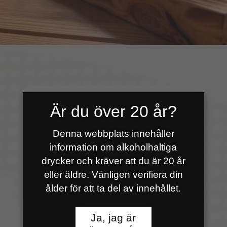
Är du över 20 år?
VÄLKOMMEN TILL GAMLA
BRYGGHUSET
Denna webbplats innehåller
Hos oss kan du njuta av mat och
information om alkoholhaltiga
drycker och kräver att du är 20 år
dryck precis vägg i vägg med
eller äldre. Vänligen verifiera din
bryggeriet eller på den stora
ålder för att ta del av innehållet.
uteserveringen för den som
föredrar att sitta ute. Hundar är
Ja, jag är
också välkomna!