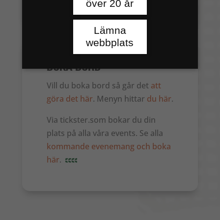
över 20 år
Lämna
webbplats
BOKA BORD
Vill du boka bord så går det
att
göra det här
. Menyn hittar
du här
.
Via tickster.som bokar du din
plats på alla våra events. Se alla
kommande evenemang och boka
här
.