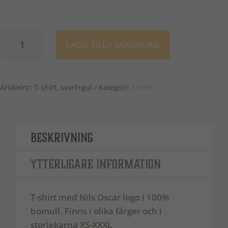
Svart
LÄGG TILL I VARUKORG
t-
shirt
med
Artikelnr:
T-shirt, svart+gul
Kategori:
Kläder
gult
tryck
mängd
Beskrivning
Ytterligare information
T-shirt med Nils Oscar logo i 100%
bomull. Finns i olika färger och i
storlekarna XS-XXXL