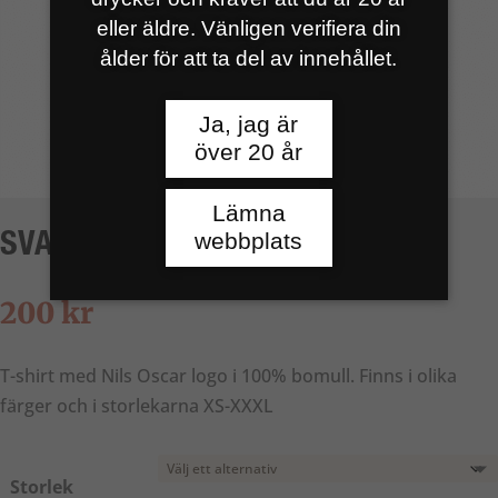
eller äldre. Vänligen verifiera din
ålder för att ta del av innehållet.
Ja, jag är
över 20 år
Lämna
webbplats
SVART T-SHIRT MED GULT TRYCK
200
kr
T-shirt med Nils Oscar logo i 100% bomull. Finns i olika
färger och i storlekarna XS-XXXL
Storlek