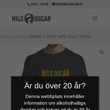
0155 – 772 80
INFO@NILSOSCAR.SE
HEM
/
KLÄDER
/ SVART T-SHIRT MED GULT TRYCK
Är du över 20 år?
Denna webbplats innehåller
information om alkoholhaltiga
drycker och kräver att du är 20 år