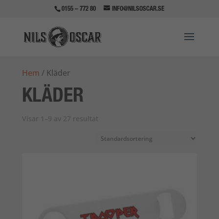
0155 – 772 80
INFO@NILSOSCAR.SE
Hem
/ Kläder
KLÄDER
Visar 1–9 av 27 resultat