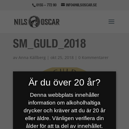
0155 – 772 80
INFO@NILSOSCAR.SE
SM_GULD_2018
av
Anna Källberg
|
okt 25, 2018
|
0 Kommentarer
Är du över 20 år?
Denna webbplats innehåller
information om alkoholhaltiga
drycker och kräver att du är 20 år
eller äldre. Vänligen verifiera din
ålder för att ta del av innehållet.