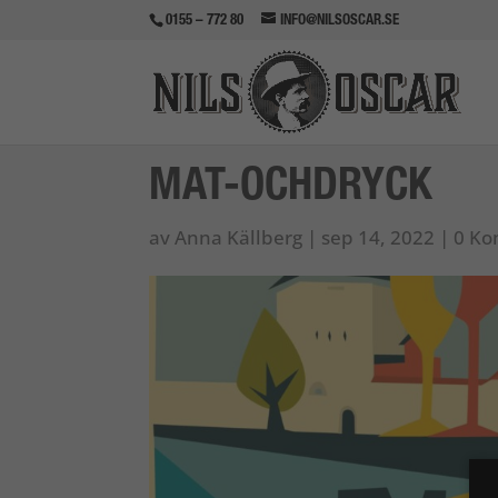
0155 – 772 80
INFO@NILSOSCAR.SE
MAT-OCHDRYCK
av
Anna Källberg
|
sep 14, 2022
|
0 Ko