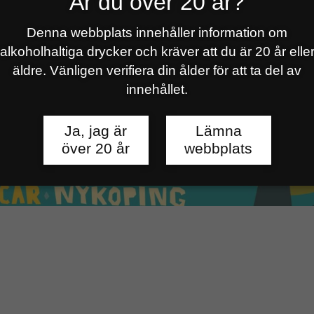
Är du över 20 år?
Denna webbplats innehåller information om
alkoholhaltiga drycker och kräver att du är 20 år elle
äldre. Vänligen verifiera din ålder för att ta del av
innehållet.
Ja, jag är
Lämna
över 20 år
webbplats