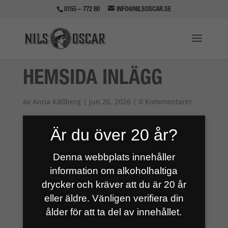
0155 – 772 80
INFO@NILSOSCAR.SE
HEMSIDA INLÄGG
av
Anna Källberg
|
jun 26, 2026
|
0 Kommentarer
Är du över 20 år?
Denna webbplats innehåller
information om alkoholhaltiga
drycker och kräver att du är 20 år
eller äldre. Vänligen verifiera din
ålder för att ta del av innehållet.