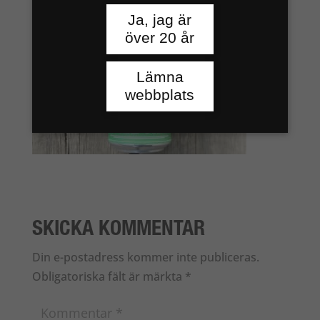
Ja, jag är
över 20 år
Lämna
webbplats
SKICKA KOMMENTAR
Din e-postadress kommer inte publiceras.
Obligatoriska fält är märkta
*