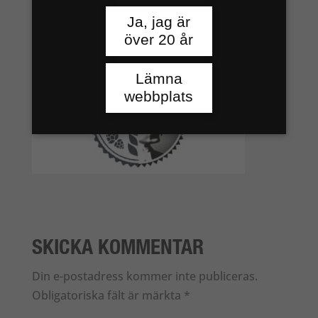
Ja, jag är
över 20 år
Lämna
webbplats
SKICKA KOMMENTAR
Din e-postadress kommer inte publiceras.
Obligatoriska fält är märkta
*