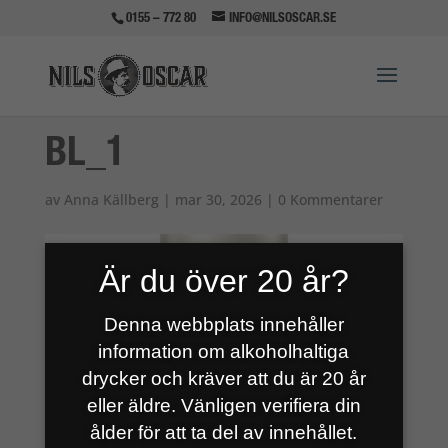
0155 – 772 80
INFO@NILSOSCAR.SE
BL_1
av
Anna Källberg
|
mar 30, 2026
|
0 Kommentarer
Är du över 20 år?
Denna webbplats innehåller
information om alkoholhaltiga
drycker och kräver att du är 20 år
eller äldre. Vänligen verifiera din
ålder för att ta del av innehållet.