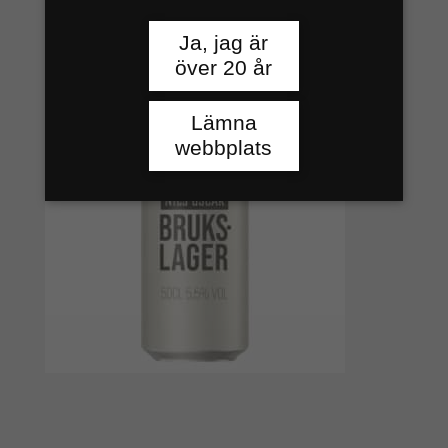
Ja, jag är
över 20 år
Lämna
webbplats