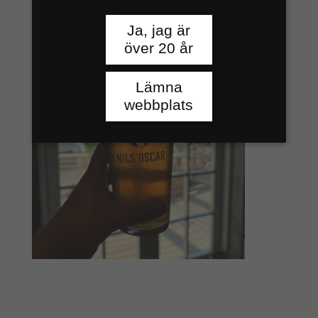
Ja, jag är
över 20 år
Lämna
webbplats