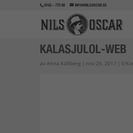
0155 – 772 80
INFO@NILSOSCAR.SE
KALASJULOL-WEB
av
Anna Källberg
|
nov 29, 2017
|
0 K