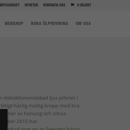
BRYGGHUSET
NYHETER
KONTAKTA OSS
0 OBJEKT
WEBSHOP
BOKA ÖLPROVNING
OM OSS
 dekoktionsmäskad ljus pilsner i
n riktigt härlig maltig kropp med bra
na toner av honung och citrus.
cember 2015 har
t rankad som en av Sveriges bästa