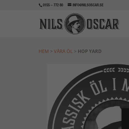
0155 – 772 80
INFO@NILSOSCAR.SE
HEM
>
VÅRA ÖL
>
HOP YARD