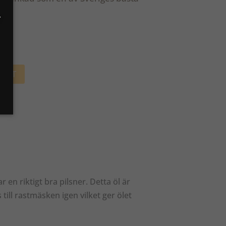
r
AGET
 en riktigt bra pilsner. Detta öl är
till rastmäsken igen vilket ger ölet