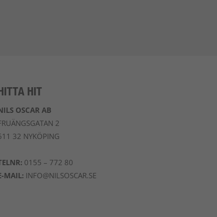
HITTA HIT
NILS OSCAR AB
FRUÄNGSGATAN 2
611 32 NYKÖPING
TELNR:
0155 – 772 80
E-MAIL:
INFO@NILSOSCAR.SE