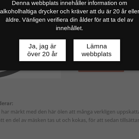
Denna webbplats innehåller information om
pilsner på
RateBeer
.
alkoholhaltiga drycker och kräver att du är 20 år elle
äldre. Vänligen verifiera din ålder för att ta del av
33CL / 50CL / 30L
innehållet.
HITTA PÅ SYSTEMBOL
Ja, jag är
Lämna
över 20 år
webbplats
FÖR KRÖGARE
derar:
 vi har märkt med den här ölen att många verkligen uppskattar
t en del av mäsken tas ut och kokas, för att sedan tillsättas 