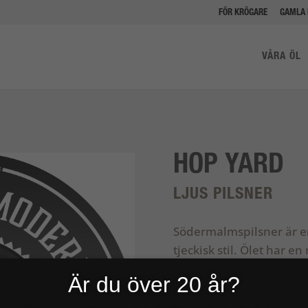
FÖR KRÖGARE
GAMLA 
VÅRA ÖL
HOP YARD
LJUS PILSNER
Södermalmspilsner är en
tjeckisk stil. Ölet har e
balans, och det finns fi
Är du över 20 år?
Sedan lanseringen i De
Södermalmspilsner lega