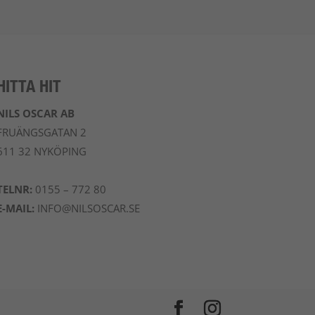
HITTA HIT
NILS OSCAR AB
FRUÄNGSGATAN 2
611 32 NYKÖPING
TELNR:
0155 – 772 80
E-MAIL:
INFO@NILSOSCAR.SE